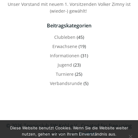
Unser Vorstand mit neuem 1. Vorsitzenden Volker Zimny ist
(wieder-) gewählt!
Beitragskategorien
Clubleben
(45)
Erwachsene
(19)
Informationen
(31)
Jugend
(23)
Turniere
(25)
Verbandsrunde
(5)
© 2026 Tennisclub SW Kehl e.V.. Created for free using
Diese Website benutzt Cookies. Wenn Sie die Website weiter
WordPress and
Colibri
nutzen, gehen wir von Ihrem Einverständnis aus.