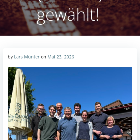
gewählt!
by
Lars Münter
on
Mai 23, 2026